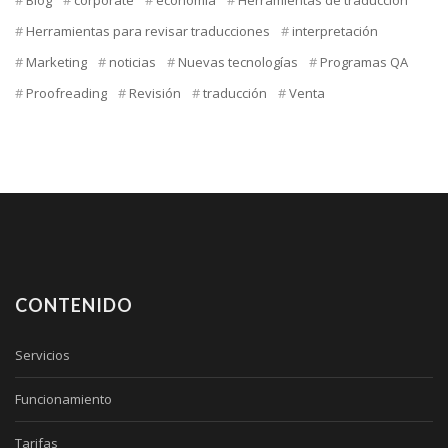
Blog
corporate
economía
Herramientas de traducción
Herramientas para revisar traducciones
interpretación
Marketing
noticias
Nuevas tecnologías
Programas QA
Proofreading
Revisión
traducción
Venta
CONTENIDO
Servicios
Funcionamiento
Tarifas