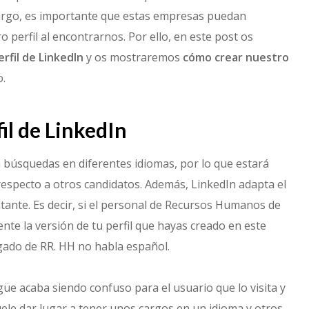
argo, es importante que estas empresas puedan
perfil al encontrarnos. Por ello, en este post os
rfil de LinkedIn
y os mostraremos
cómo crear nuestro
.
fil de LinkedIn
n búsquedas en diferentes idiomas, por lo que estará
especto a otros candidatos. Además, LinkedIn adapta el
itante. Es decir, si el personal de Recursos Humanos de
te la versión de tu perfil que hayas creado en este
rgado de RR. HH no habla español.
ingüe acaba siendo confuso para el usuario que lo visita y
uele dar lugar a tener unos cargos en un idioma y otros