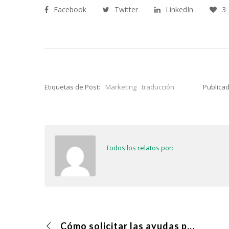
Facebook
Twitter
LinkedIn
3
Etiquetas de Post:
Marketing
traducción
Publicad
Todos los relatos por:
Cómo solicitar las ayudas para autónomos de la Comunidad de Madrid por el coronavirus COVID 19